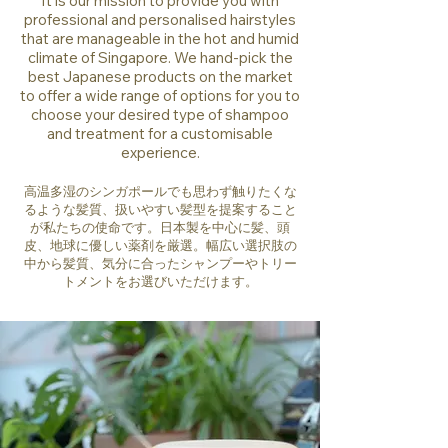
It is our mission to provide you with
professional and personalised hairstyles
that are manageable in the hot and humid
climate of Singapore. We hand-pick the
best Japanese products on the market
to offer a wide range of options for you to
choose your desired type of shampoo
and treatment for a customisable
experience.
高温多湿のシンガポールでも思わず触りたくな
るような髪質、扱いやすい髪型を提案すること
が私たちの使命です。日本製を中心に髪、頭
皮、地球に優しい薬剤を厳選。幅広い選択肢の
中から髪質、気分に合ったシャンプーやトリー
トメントをお選びいただけます。